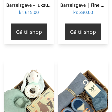
Barselsgave – luksus til den nyfødte dreng
Barselsgave | Fine pige
kr.
615,00
kr.
330,00
Gå til shop
Gå til shop