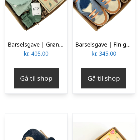
Barselsgave | Grøn kanin gave
Barselsgave | Fin gaveæske til den nyfødte dreng
kr.
405,00
kr.
345,00
Gå til shop
Gå til shop