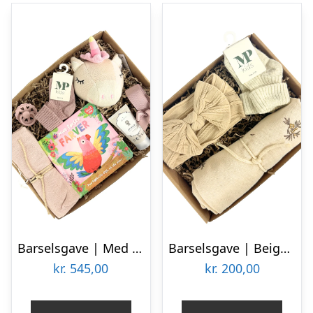
Barselsgave | Med enhjørninge bold
Barselsgave | Beige gave til den lille pige
kr.
545,00
kr.
200,00