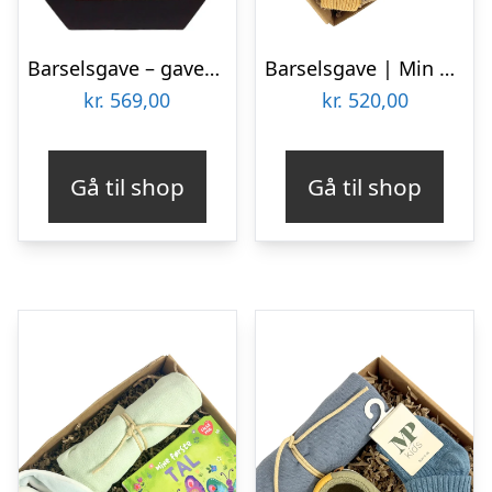
Barselsgave – gavekurv m. sut, nussebamse og legetøj
Barselsgave | Min krammeven
kr.
569,00
kr.
520,00
Gå til shop
Gå til shop