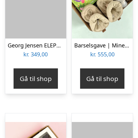
Georg Jensen ELEPHANT æske – lyserød
Barselsgave | Mine første tal
kr.
349,00
kr.
555,00
Gå til shop
Gå til shop