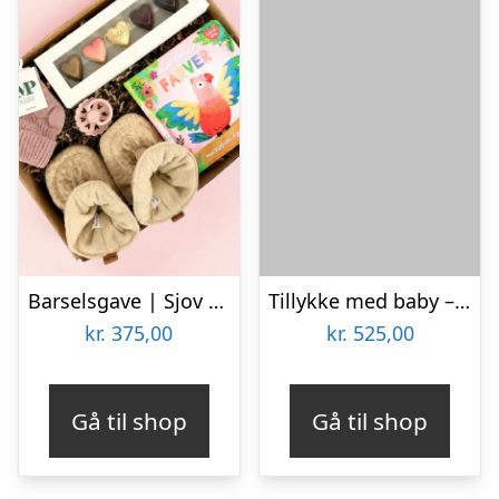
Barselsgave | Sjov for mor og baby
Tillykke med baby – Send blomster med Bloomit
kr.
375,00
kr.
525,00
Gå til shop
Gå til shop