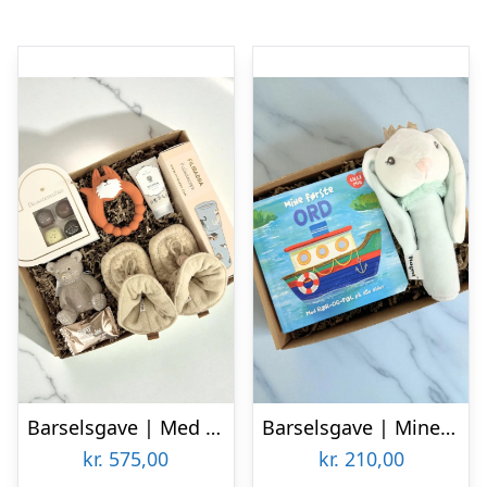
Barselsgave | Med varme futter og legetøj
Barselsgave | Mine første ord
kr.
575,00
kr.
210,00