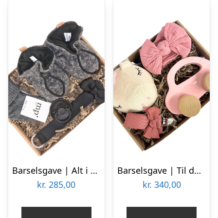
Barselsgave | Alt i Grå
Barselsgave | Til den sødeste lille pige
kr.
285,00
kr.
340,00