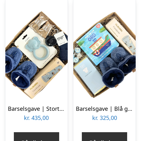
Barselsgave | Stort tillykke | Blå Elefant
Barselsgave | Blå gave med mine første ord
kr.
435,00
kr.
325,00