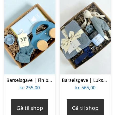
Barselsgave | Fin blå gave
Barselsgave | Luksus Baby Gaveæske i Blå Den Perfekte Gave til Nyfødte
kr.
255,00
kr.
565,00
Gå til shop
Gå til shop