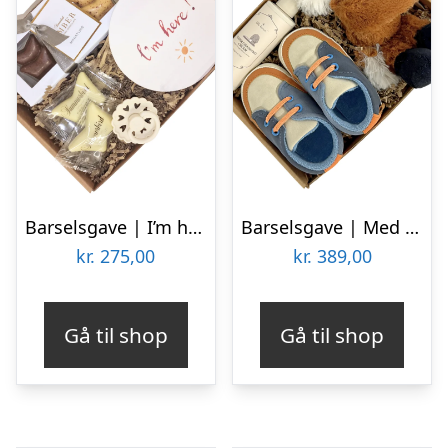
Barselsgave | I’m here
Barselsgave | Med babyslippers og krammebamse
kr.
275,00
kr.
389,00
Gå til shop
Gå til shop