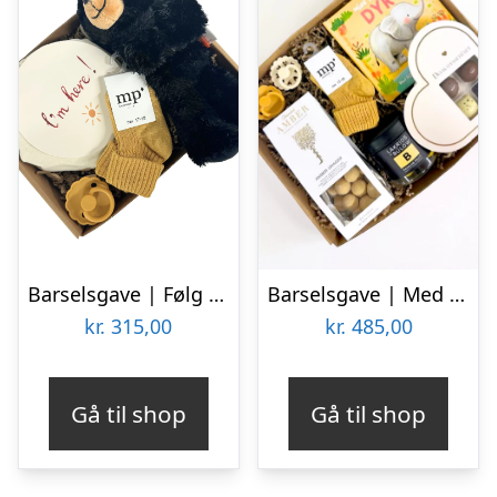
Barselsgave | Følg min udvikling
Barselsgave | Med gule lækkerier til mor og baby
kr.
315,00
kr.
485,00
Gå til shop
Gå til shop