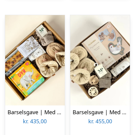
Barselsgave | Med chokolade og sager til baby
Barselsgave | Med mit første puslespil
kr.
435,00
kr.
455,00